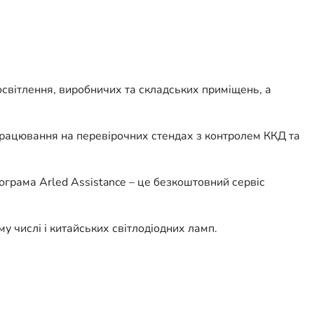
освітлення, виробничих та складських приміщень, а
апрацювання на перевірочних стендах з контролем ККД та
рограма Arled Аssistance – це безкоштовний сервіс
му числі і китайських світлодіодних ламп.