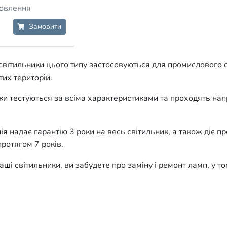
мовлення
Замовити
 світильники цього типу застосовуються для промислового 
тих територій.
ики тестуються за всіма характеристиками та проходять н
я надає гарантію 3 роки на весь світильник, а також діє п
ротягом 7 років.
ші світильники, ви забудете про заміну і ремонт ламп, у то