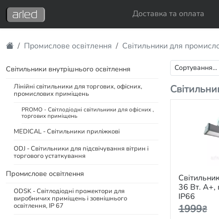
Доставка та оплата
Промислове освітлення
Світильники для промисло
Світильники внутрішнього освітлення
Лінійні світильники для торгових, офісних,
Світильни
промислових приміщень
PROMO - Світлодіодні світильники для офісних ,
торгових приміщень
MEDICAL - Світильники приліжкові
ODJ - Світильники для підсвічування вітрин і
торгового устаткування
Промислове освітлення
Світильни
36 Вт. А+,
ODSK - Світлодіодні прожектори для
IP66
виробничих приміщень і зовнішнього
освітлення, IP 67
1999
₴