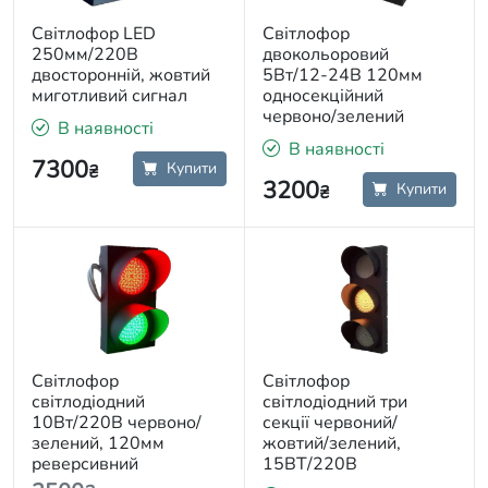
Світлофор LED
Світлофор
250мм/220В
двокольоровий
двосторонній, жовтий
5Вт/12-24В 120мм
миготливий сигнал
односекційний
червоно/зелений
В наявності
В наявності
7300
Купити
₴
3200
Купити
₴
Світлофор
Світлофор
світлодіодний
світлодіодний три
10Вт/220В червоно/
секції червоний/
зелений, 120мм
жовтий/зелений,
реверсивний
15ВТ/220В