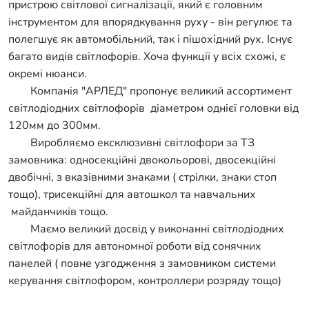
пристрою світлової сигналізації, який є головним
інструментом для впорядкування руху - він регулює та
полегшує як автомобільний, так і пішохідний рух. Існує
багато видів світлофорів. Хоча функції у всіх схожі, є
окремі нюанси.
Компанія "АРЛЕД" пропонує великий ассортимент
світлодіодних світлофорів діаметром однієї головки від
120мм до 300мм.
Виробляємо ексклюзивні світлофори за ТЗ
замовника: односекційні двокольорові, двосекційні
двобічні, з вказівними знаками ( стрілки, знаки стоп
тощо), трисекційні для автошкол та навчальних
майданчиків тощо.
Маємо великий досвід у виконанні світлодіодних
світлофорів для автономної роботи від сонячних
панелей ( повне узгодження з замовником системи
керування світлофором, контроллери розряду тощо)